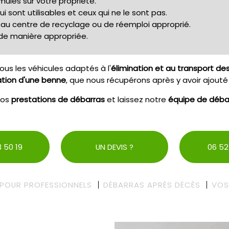
ulés sur votre propriété.
 sont utilisables et ceux qui ne le sont pas.
s au centre de recyclage ou de réemploi approprié.
s de manière appropriée.
ous les véhicules adaptés à l'
élimination et au transport de
tion d'une benne
, que nous récupérons après y avoir ajouté
nos
prestations de débarras
et laissez notre
équipe de déba
 50 19
UN DEVIS ?
06 52
POUR PROFESSIONNELS
DÉBARRAS APRÈS DÉCÈS
VOS