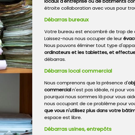
locaux d'entreprise ou de bâtiments c
étroite collaboration avec vous pour tr
Débarras bureaux
Votre bureau est encombré de trop de c
Laissez-nous nous occuper de leur
évacu
Nous pouvons éliminer tout type d'appare
ordinateurs et les tablettes, et effect
débarras.
Débarras local commercial
Nous comprenons que la présence d'
ob
commercial
n'est pas idéale, ni pour vos
pourquoi nous sommes là pour vous aide
nous occupant de ce problème pour vo
que vous n'utilisez plus dans votre bât
espace est libre.
Débarras usines, entrepôts