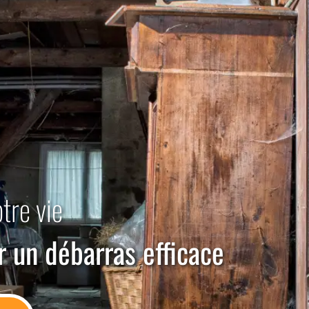
otre vie
r un débarras efficace