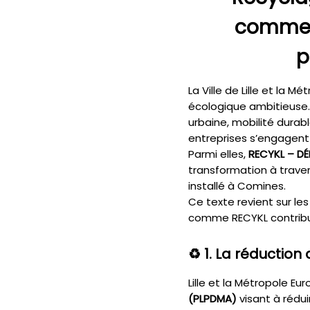
comment
p
La Ville de Lille et la 
écologique ambitieuse.
urbaine, mobilité dura
entreprises s’engagent
Parmi elles,
RECYKL – D
transformation à trave
installé à Comines.
Ce texte revient sur le
comme RECYKL contrib
♻️ 1.
La réduction 
Lille et la Métropole E
(PLPDMA)
visant à rédui