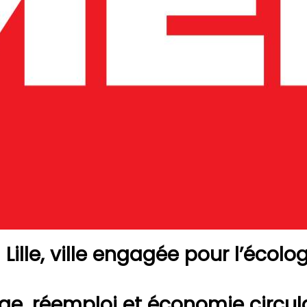

Lille, ville engagée pour l’écolo
ge, réemploi et économie circula