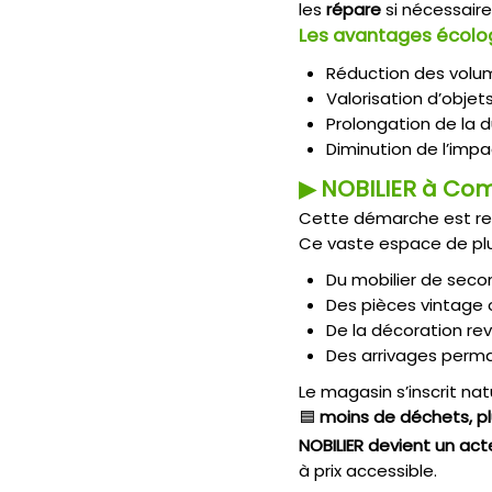
les
répare
si nécessaire
Les avantages écolog
réduction des volu
valorisation d’obje
prolongation de la 
diminution de l’imp
▶ NOBILIER à Comi
Cette démarche est re
Ce vaste espace de plu
du mobilier de sec
des pièces vintage o
de la décoration rev
des arrivages perm
Le magasin s’inscrit nat
🟦
moins de déchets, plu
NOBILIER devient un ac
à prix accessible.