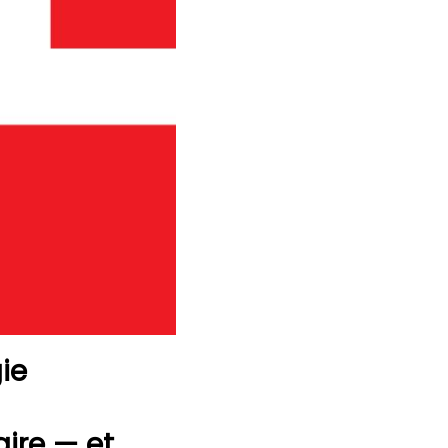
gie
ire — et