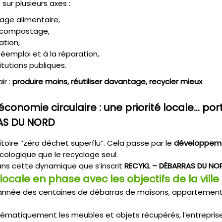
sur plusieurs axes :
lage alimentaire,
 compostage,
ation,
éemploi et à la réparation,
itutions publiques.
ir :
produire moins, réutiliser davantage, recycler mieux
.
conomie circulaire : une priorité locale… por
AS DU NORD
rritoire “zéro déchet superflu”. Cela passe par le
développeme
écologique que le recyclage seul.
ans cette dynamique que s’inscrit
RECYKL – DÉBARRAS DU NO
locale en phase avec les objectifs de la ville
année des centaines de débarras de maisons, appartements,
tématiquement les meubles et objets récupérés, l’entrepris