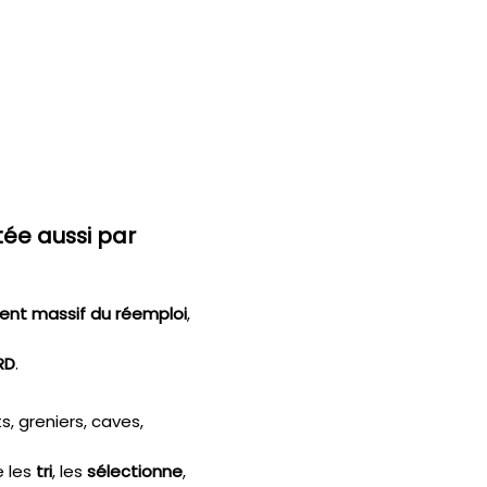
tée aussi par
nt massif du réemploi
,
RD
.
 greniers, caves,
e les
tri
, les
sélectionne
,