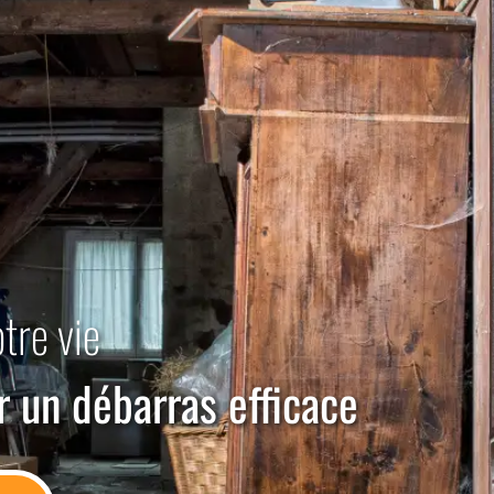
otre vie
r un débarras efficace