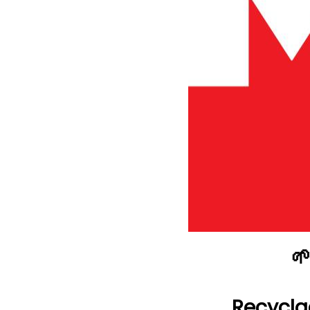

Recycla