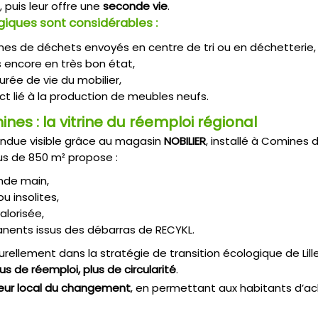
, puis leur offre une
seconde vie
.
iques sont considérables :
mes de déchets envoyés en centre de tri ou en déchetterie,
ts encore en très bon état,
durée de vie du mobilier,
act lié à la production de meubles neufs.
nes : la vitrine du réemploi régional
ndue visible grâce au magasin
NOBILIER
, installé à Comines d
s de 850 m² propose :
onde main,
u insolites,
alorisée,
anents issus des débarras de RECYKL.
urellement dans la stratégie de transition écologique de Lill
s de réemploi, plus de circularité
.
teur local du changement
, en permettant aux habitants d’ach